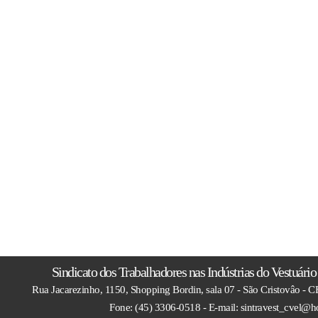
Sindicato dos Trabalhadores nas Indústrias do Vestuári
Rua Jacarezinho, 1150, Shopping Bordin, sala 07 - São Cristovâo - 
Fone: (45) 3306-0518 - E-mail: sintravest_cvel@